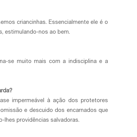
mos criancinhas. Essencialmente ele é o
s, estimulando-nos ao bem.
ona-se muito mais com a indisciplina e a
arda?
quase impermeável à ação dos protetores
r omissão e descuido dos encarnados que
o-lhes providências salvadoras.