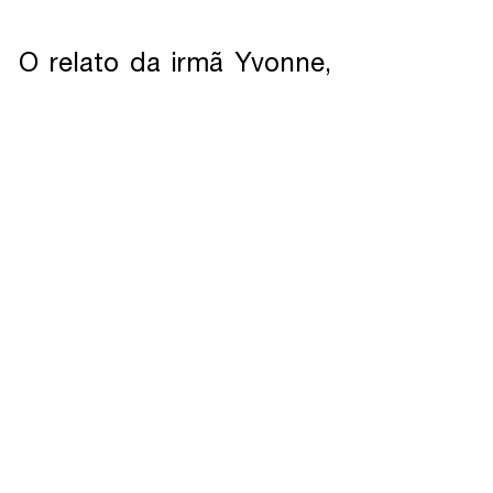
O relato da irmã Yvonne,
estarrece-nos o coração,
espanta-nos o que a
ignorância aliada a
maldade ainda é capaz
de fazer. Por isso mesmo,
segundo recomendação
da própria Yvonne
,
é
necessário que algo
intenso seja feito a
respeito
,
em especial,