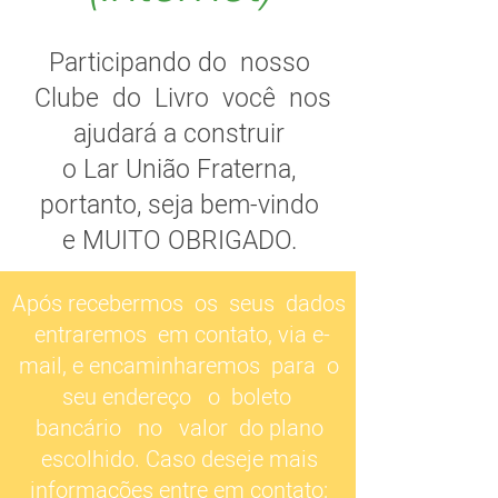
Participando do nosso
Clube do Livro você nos
ajudará a construir
o Lar União Fraterna,
portanto, seja bem-vindo
e MUITO OBRIGADO.​​​​​​​
Após recebermos os seus dados
entraremos em contato, via e-
mail, e encaminharemos para o
seu endereço o boleto
bancário no valor do plano
escolhido. Caso deseje mais
informações entre em contato: