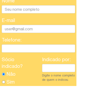
Nome
E-mail
Telefone:
Sócio
Indicado por:
indicado?
Não
Digite o nome completo
de quem o indicou.
Sim
OBS: Indicando um
sócio para assinatura
semestral, você
receberá o livro do
próximo mês