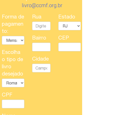
livro@ccmf.org.br
Forma de
Rua
Estado
pagamen
to:
Bairro
CEP
Escolha
Cidade
o tipo de
livro
desejado
CPF