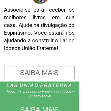
Associe-se para receber os
melhores livros em sua
casa. Ajude na divulgação do
Espiritismo. Você estará nos
ajudando a construir o Lar de
Idosos União Fraterna!
SAIBA MAIS
L A R U N I Ã O F R A T E R N A
Ajude-nos a concretizar este sonho!​​​​​​​ Nosso
projeto social
SAIBA MAIS